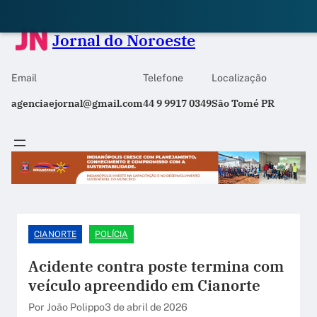
Jornal do Noroeste
Email
Telefone
Localização
agenciaejornal@gmail.com
44 9 9917 0349
São Tomé PR
CIANORTE
POLÍCIA
Acidente contra poste termina com
veículo apreendido em Cianorte
Por João Polippo
3 de abril de 2026