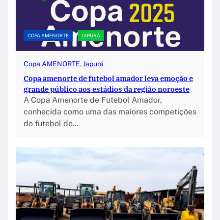
COPA AMENORTE
JAPURÁ
Copa AMENORTE
, 
Japurá
Copa amenorte de futebol amador leva emoção e
grande público aos estádios da região noroeste
A Copa Amenorte de Futebol Amador,
conhecida como uma das maiores competições
do futebol de…