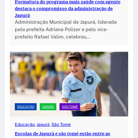
Formatura do programa mais saúde com agente
destaca o compromisso da administração de
Japurá
Administração Municipal de Japurá, liderada
pela prefeita Adriana Polizer e pelo vice-
prefeito Rafael Valim, celebrou…
EDUCAÇÃO
JAPURÁ
SÃO TOMÉ
Educação
, 
Japurá
, 
São Tomé
Escolas de Japurá e são tomé estão entre as