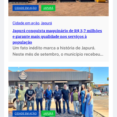
CIDADE EM AÇÃO
JAPURÁ
Cidade em ação
, 
Japurá
Japurá conquista maquinário de R$ 3,7 milhões
e garante mais qualidade nos serviços à
população
Um fato inédito marca a história de Japurá.
Neste mês de setembro, o município recebeu…
CIDADE EM AÇÃO
JAPURÁ