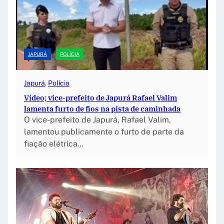
JAPURÁ
POLÍCIA
Japurá
, 
Polícia
Vídeo; vice-prefeito de Japurá Rafael Valim
lamenta furto de fios na pista de caminhada
O vice-prefeito de Japurá, Rafael Valim,
lamentou publicamente o furto de parte da
fiação elétrica…