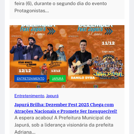
feira (6), durante o segundo dia do evento
Protagonistas…
ENTRETENIMENTO
JAPURÁ
Entretenimento
, 
Japurá
Japurá Brilha: Dezember Fest 2025 Chega com
Atrações Nacionais e Promete Ser Inesquecível!
A espera acabou! A Prefeitura Municipal de
Japurá, sob a liderança visionária da prefeita
Adriana…