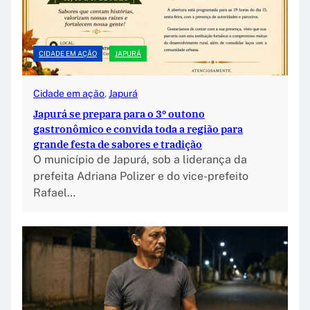
CIDADE EM AÇÃO
JAPURÁ
Cidade em ação
, 
Japurá
Japurá se prepara para o 3º outono
gastronômico e convida toda a região para
grande festa de sabores e tradição
O município de Japurá, sob a liderança da
prefeita Adriana Polizer e do vice-prefeito
Rafael…