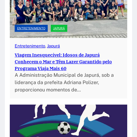
ENTRETENIMENTO
JAPURÁ
Entretenimento
, 
Japurá
Viagem Inesquecível: Idosos de Japurá
Conhecem o Mar e Têm Lazer Garantido pelo
Programa Viaja Mais 60
A Administração Municipal de Japurá, sob a
liderança da prefeita Adriana Polizer,
proporcionou momentos de…