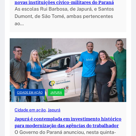
novas instituições cívico-militares do Paraná
As escolas Rui Barbosa, de Japurá, e Santos
Dumont, de São Tomé, ambas pertencentes
ao…
CIDADE EM AÇÃO
JAPURÁ
Cidade em ação
, 
Japurá
Japurá é contemplada em investimento histórico
para modernização das agências do trabalhador
O Governo do Paraná anunciou, nesta quinta-