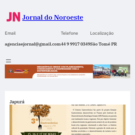
Jornal do Noroeste
Email
Telefone
Localização
agenciaejornal@gmail.com
44 9 9917 0349
São Tomé PR
Japurá