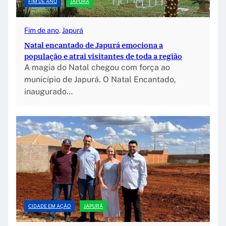
FIM DE ANO
JAPURÁ
Fim de ano
, 
Japurá
Natal encantado de Japurá emociona a
população e atrai visitantes de toda a região
A magia do Natal chegou com força ao
município de Japurá. O Natal Encantado,
inaugurado…
CIDADE EM AÇÃO
JAPURÁ