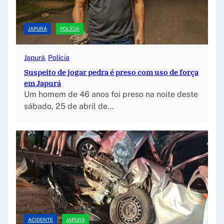
JAPURÁ
POLÍCIA
Japurá
, 
Polícia
Suspeito de jogar pedra é preso com uso de força
em Japurá
Um homem de 46 anos foi preso na noite deste
sábado, 25 de abril de…
ACIDENTE
JAPURÁ