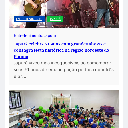
ENTRETENIMENTO
JAPURÁ
Entretenimento
, 
Japurá
Japurá celebra 61 anos com grandes shows e
consagra festa histórica na região noroeste do
Paraná
Japurá viveu dias inesquecíveis ao comemorar
seus 61 anos de emancipação política com três
dias…