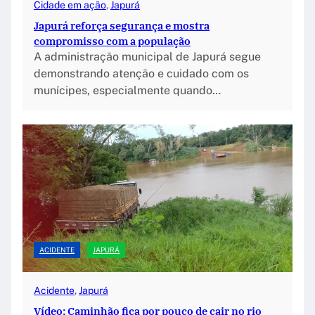
Cidade em ação
, 
Japurá
Japurá reforça segurança e mostra
compromisso com a população
A administração municipal de Japurá segue
demonstrando atenção e cuidado com os
munícipes, especialmente quando…
ACIDENTE
JAPURÁ
Acidente
, 
Japurá
Vídeo; Caminhão fica por pouco de cair no rio