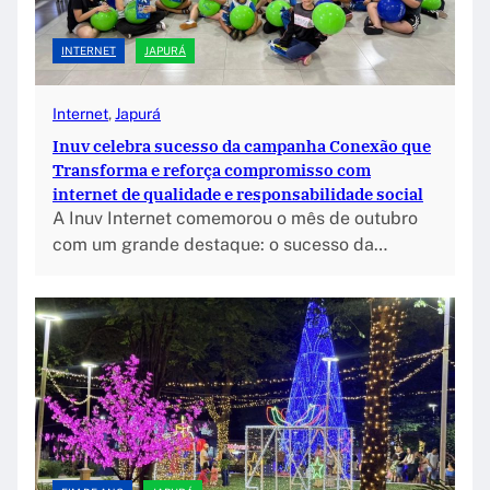
INTERNET
JAPURÁ
Internet
, 
Japurá
Inuv celebra sucesso da campanha Conexão que
Transforma e reforça compromisso com
internet de qualidade e responsabilidade social
A Inuv Internet comemorou o mês de outubro
com um grande destaque: o sucesso da…