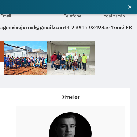
✕
Email
Telefone
Localização
agenciaejornal@gmail.com
44 9 9917 0349
São Tomé PR
Diretor