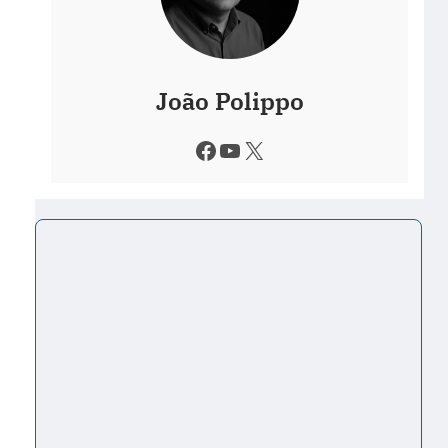
João Polippo
Facebook
Youtube
X