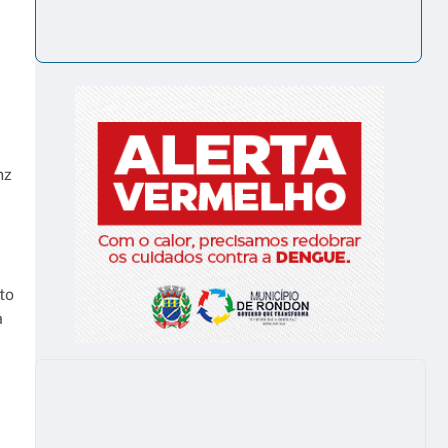
nz
to
a