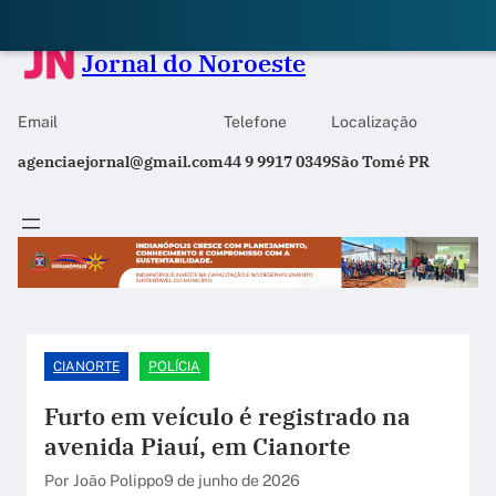
Jornal do Noroeste
Email
Telefone
Localização
agenciaejornal@gmail.com
44 9 9917 0349
São Tomé PR
CIANORTE
POLÍCIA
Furto em veículo é registrado na
avenida Piauí, em Cianorte
Por João Polippo
9 de junho de 2026