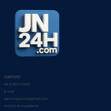
CONTATO
44 9 9917 0349
E-mail
agenciaejornal@gmail.com
Horário de expediente