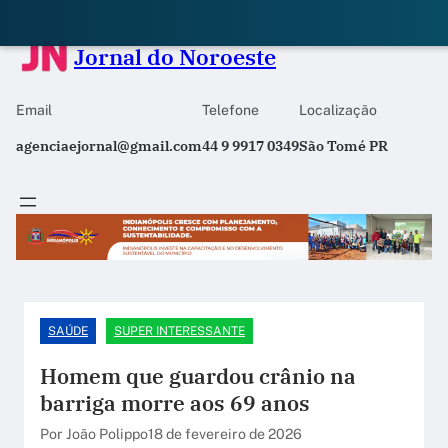
Jornal do Noroeste
Email
Telefone
Localização
agenciaejornal@gmail.com
44 9 9917 0349
São Tomé PR
SAÚDE
SUPER INTERESSANTE
Homem que guardou crânio na
barriga morre aos 69 anos
Por João Polippo
18 de fevereiro de 2026