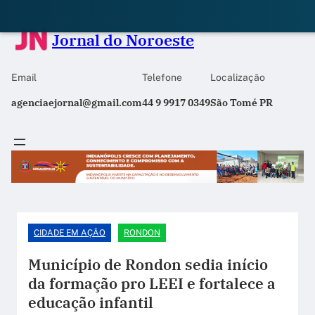
Jornal do Noroeste
Email
Telefone
Localização
agenciaejornal@gmail.com
44 9 9917 0349
São Tomé PR
CIDADE EM AÇÃO
RONDON
Município de Rondon sedia início
da formação pro LEEI e fortalece a
educação infantil