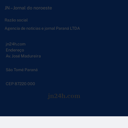
JN – Jornal do noroeste
Razão social
Agencia de noticias e jornal Paraná LTDA
jn24h.com
Endereço
Av. José Madureira
São Tomé Paraná
CEP 87220 000
jn24h.com