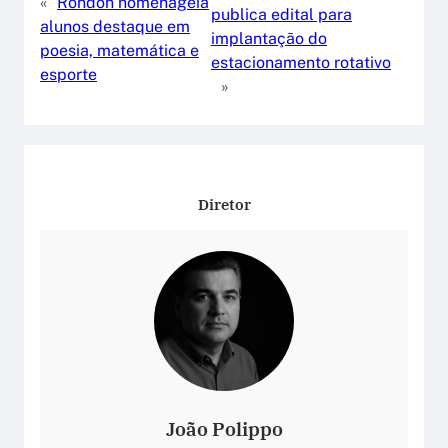
«
Rondon homenageia
publica edital para
alunos destaque em
implantação do
poesia, matemática e
estacionamento rotativo
esporte
»
Diretor
João Polippo