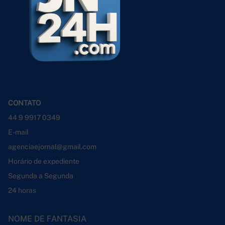
CONTATO
44 9 9917 0349
E-mail
agenciaejornal@gmail.com
Horário de expediente
Segunda a Segunda
24 horas
NOME DE FANTASIA