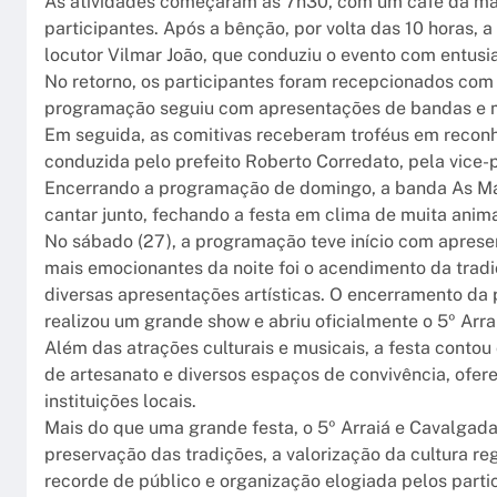
As atividades começaram às 7h30, com um café da ma
participantes. Após a bênção, por volta das 10 horas,
locutor Vilmar João, que conduziu o evento com entusia
No retorno, os participantes foram recepcionados com 
programação seguiu com apresentações de bandas e mús
Em seguida, as comitivas receberam troféus em recon
conduzida pelo prefeito Roberto Corredato, pela vice-p
Encerrando a programação de domingo, a banda As Mar
cantar junto, fechando a festa em clima de muita anim
No sábado (27), a programação teve início com aprese
mais emocionantes da noite foi o acendimento da tradic
diversas apresentações artísticas. O encerramento da 
realizou um grande show e abriu oficialmente o 5º Arr
Além das atrações culturais e musicais, a festa conto
de artesanato e diversos espaços de convivência, ofe
instituições locais.
Mais do que uma grande festa, o 5º Arraiá e Cavalga
preservação das tradições, a valorização da cultura re
recorde de público e organização elogiada pelos part