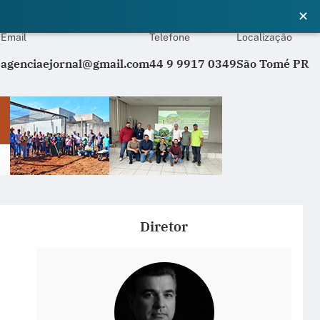
✕
Email
Telefone
Localização
agenciaejornal@gmail.com
44 9 9917 0349
São Tomé PR
Diretor