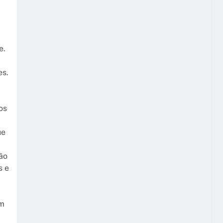
e.
es.
os
ue
ão
s e
om