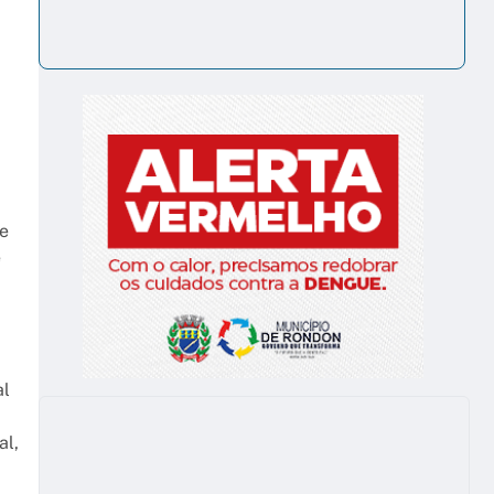
de
e
al
al,