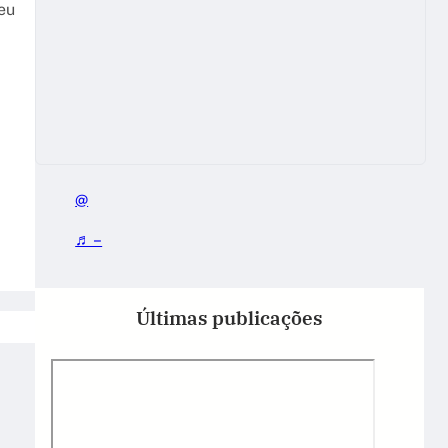
eu
@
♬ –
Últimas publicações