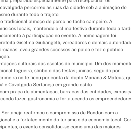
nhã preparado especialmente para recepcionar os
 a cavalgada percorreu as ruas da cidade sob a animação do
smo durante todo o trajeto.
o tradicional almoço de porco no tacho campeiro. A
icos locais, mantendo o clima festivo durante toda a tard
hecimento à participação no evento. A homenagem foi
refeita Giselma Giuliangelli, vereadores e demais autoridad
cianas levou grandes sucessos ao palco e fez o público
ação.
ntações culturais das escolas do município. Um dos moment
ional fogueira, símbolo das festas juninas, seguido por
primeira noite ficou por conta da dupla Mariana & Mateus, q
aiá e Cavalgada Sertaneja em grande estilo.
u com praça de alimentação, barracas das entidades, exposiç
recendo lazer, gastronomia e fortalecendo os empreendedore
da Sertaneja reafirmou o compromisso de Rondon com a
gional e o fortalecimento do turismo e da economia local. C
icipantes, o evento consolidou-se como uma das maiores