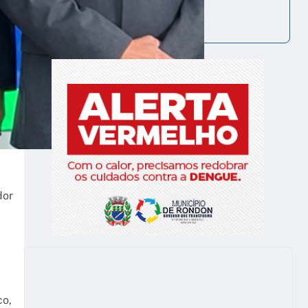
dor
co,