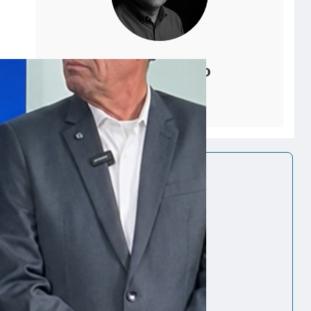
João Polippo
Facebook
Youtube
X