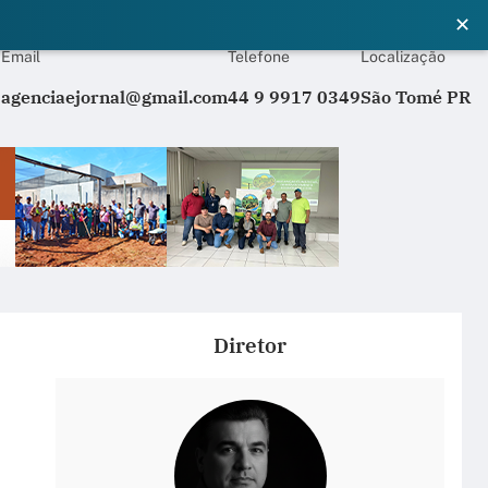
✕
Email
Telefone
Localização
agenciaejornal@gmail.com
44 9 9917 0349
São Tomé PR
Diretor