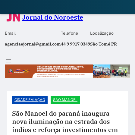
Jornal do Noroeste
Email
Telefone
Localização
agenciaejornal@gmail.com
44 9 9917 0349
São Tomé PR
CIDADE EM AÇÃO
SÃO MANOEL
São Manoel do paraná inaugura
nova iluminação na estrada dos
índios e reforça investimentos em