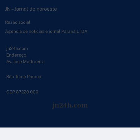
JN – Jornal do noroeste
Razão social
Agencia de noticias e jornal Paraná LTDA
jn24h.com
Endereço
Av. José Madureira
São Tomé Paraná
CEP 87220 000
jn24h.com