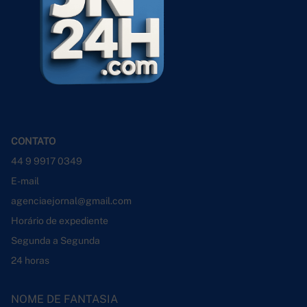
CONTATO
44 9 9917 0349
E-mail
agenciaejornal@gmail.com
Horário de expediente
Segunda a Segunda
24 horas
NOME DE FANTASIA