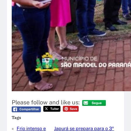
Please follow and like us:
Tags
«
Frio intenso e
Japurá se prepara para o 3º