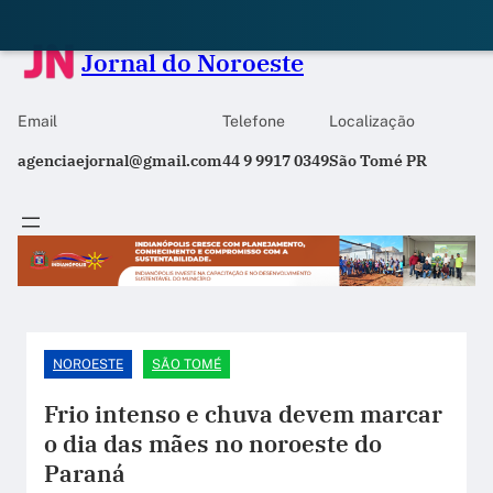
Jornal do Noroeste
Email
Telefone
Localização
agenciaejornal@gmail.com
44 9 9917 0349
São Tomé PR
NOROESTE
SÃO TOMÉ
Frio intenso e chuva devem marcar
o dia das mães no noroeste do
Paraná